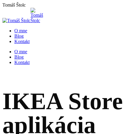
Skip
Tomáš Štolc
to
content
O mne
Blog
Kontakt
O mne
Blog
Kontakt
IKEA Store
aplikácia