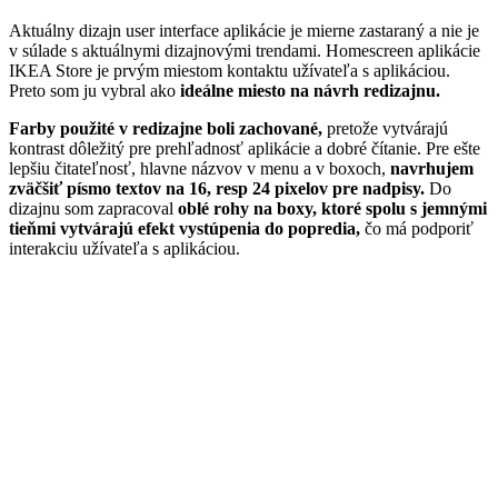
Aktuálny dizajn user interface aplikácie je mierne zastaraný a nie je
v súlade s aktuálnymi dizajnovými trendami. Homescreen aplikácie
IKEA Store je prvým miestom kontaktu užívateľa s aplikáciou.
Preto som ju vybral ako
ideálne miesto na návrh redizajnu.
Farby použité v redizajne boli zachované,
pretože vytvárajú
kontrast dôležitý pre prehľadnosť aplikácie a dobré čítanie. Pre ešte
lepšiu čitateľnosť, hlavne názvov v menu a v boxoch,
navrhujem
zväčšiť písmo textov na 16, resp 24 pixelov pre nadpisy.
Do
dizajnu som zapracoval
oblé rohy na boxy, ktoré spolu s jemnými
tieňmi vytvárajú efekt vystúpenia do popredia,
čo má podporiť
interakciu užívateľa s aplikáciou.