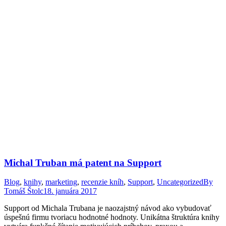
Michal Truban má patent na Support
Blog
,
knihy
,
marketing
,
recenzie kníh
,
Support
,
Uncategorized
By
Tomáš Štolc
18. januára 2017
Support od Michala Trubana je naozajstný návod ako vybudovať
úspešnú firmu tvoriacu hodnotné hodnoty. Unikátna štruktúra knihy