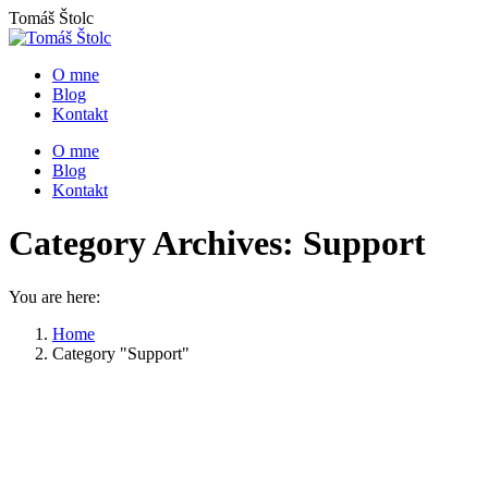
Skip
Tomáš Štolc
to
content
O mne
Blog
Kontakt
O mne
Blog
Kontakt
Category Archives:
Support
You are here:
Home
Category "Support"